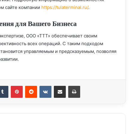
ом сайте компании
https://tulaterminal.ru/
.
ния для Вашего Бизнеса
экспертизе, ООО «ТТТ» обеспечивает своим
ективность всех операций. С таким подходом
тановится управляемым и предсказуемым, позволяя
развитии.
kedIn
Tumblr
Pinterest
Reddit
Вконтакте
Поделиться через электронную почту
Печатать