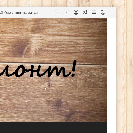
Войти
Случайная
Sidebar
Switch
статья
skin