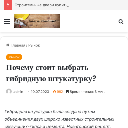
Строительные двери купить — надёжное решение для любого объекта
Меню
И
Главная
/
Рынок
Рынок
Почему стоит выбрать
гибридную штукатурку?
admin
10.07.2023
962
Время чтения: 3 мин.
Гибридная штукатурка была создана путем
объединения двух широко известных строительных
связующих-гипса и цемента. Новаторский рецепт,