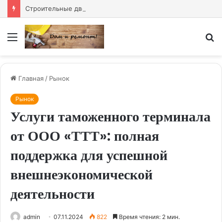
Строительные двери купить — надёжное решение для любого объекта
Меню
И
Главная
/
Рынок
Рынок
Услуги таможенного терминала
от ООО «ТТТ»: полная
поддержка для успешной
внешнеэкономической
деятельности
admin
07.11.2024
822
Время чтения: 2 мин.