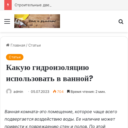
Строительные двери купить — надёжное решение для любого объекта
Меню
И
Главная
/
Статьи
Статьи
Какую гидроизоляцию
использовать в ванной?
admin
05.07.2023
704
Время чтения: 2 мин.
Ванная комната-это помещение, которое чаще всего
подвергается воздействию воды. Ее наличие может
привести к повреждению стен и полов. По этой