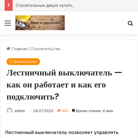
Строительные двери купить — надёжное решение для любого объекта
Меню
И
Главная
/
Строительство
Строительство
Лестничный выключатель —
как он работает и как его
подключить?
admin
24.07.2023
942
Время чтения: 4 мин.
Лестничный выключатель позволяет управлять