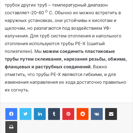
трубок других труб – температурный диапазон
О
составляет-20-60
С. Обычно их можно встретить в
наружных установках, они устойчивы к кислотам и
щелочам, но разлагаются под воздействием УФ-
излучения. Для труб систем отопления и напольного
отопления используются трубы PE-X (сшитый
полиэтилен). Мы
можем соединить пластиковые
трубы путем склеивания, нарезания резьбы, обжима,
фланцевых и раструбных соединений.
Важно
отметить, что трубы PE-X являются гибкими, и для
изменения направления их хода достаточно правильно
их согнуть.
LinkedIn
Tumblr
Pinterest
Reddit
Вконтакте
Поделиться через электронную почту
Печатать