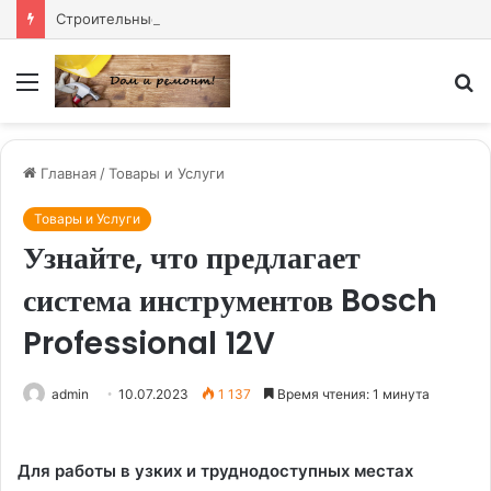
Строительные двери купить — надёжное решение для любого объекта
Меню
И
Главная
/
Товары и Услуги
Товары и Услуги
Узнайте, что предлагает
система инструментов Bosch
Professional 12V
admin
10.07.2023
1 137
Время чтения: 1 минута
Для работы в узких и труднодоступных местах