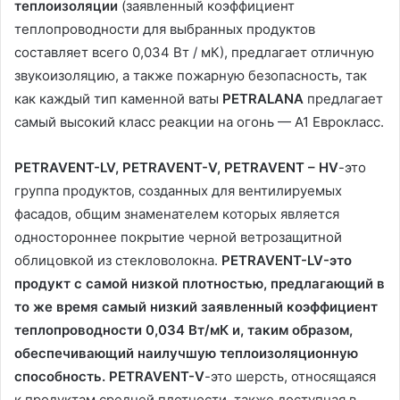
теплоизоляции
(заявленный коэффициент
теплопроводности для выбранных продуктов
составляет всего 0,034 Вт / мК), предлагает отличную
звукоизоляцию, а также пожарную безопасность, так
как каждый тип каменной ваты
PETRALANA
предлагает
самый высокий класс реакции на огонь — А1 Еврокласс.
PETRAVENT-LV, PETRAVENT-V, PETRAVENT – HV
-это
группа продуктов, созданных для вентилируемых
фасадов, общим знаменателем которых является
одностороннее покрытие черной ветрозащитной
облицовкой из стекловолокна.
PETRAVENT-LV-это
продукт с самой низкой плотностью, предлагающий в
то же время самый низкий заявленный коэффициент
теплопроводности 0,034 Вт/мК и, таким образом,
обеспечивающий наилучшую теплоизоляционную
способность. PETRAVENT-V
-это шерсть, относящаяся
к продуктам средней плотности, также доступная в