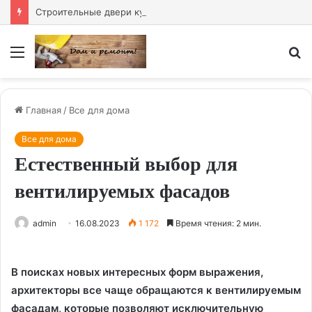
Строительные двери купить — надёжное решение для любого объекта
Меню
И
Главная
/
Все для дома
Все для дома
Естественный выбор для
вентилируемых фасадов
admin
16.08.2023
1 172
Время чтения: 2 мин.
В поисках новых интересных форм выражения,
архитекторы все чаще обращаются к вентилируемым
фасадам, которые позволяют исключительную