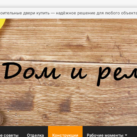
ономное водоснабжение: зачем на даче нужна насосная станция
е советы
Отделка
Конструкции
Рабочие моменты