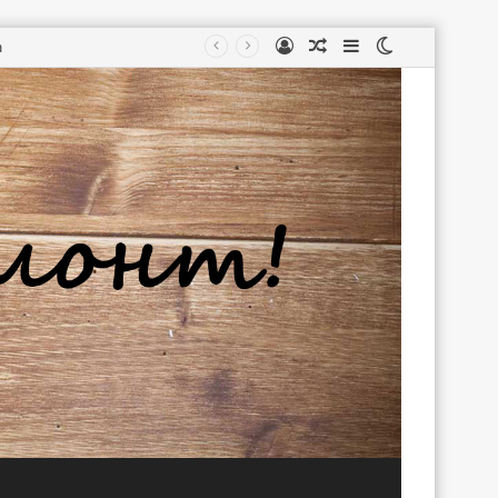
Войти
Случайная
Sidebar
Switch
статья
skin