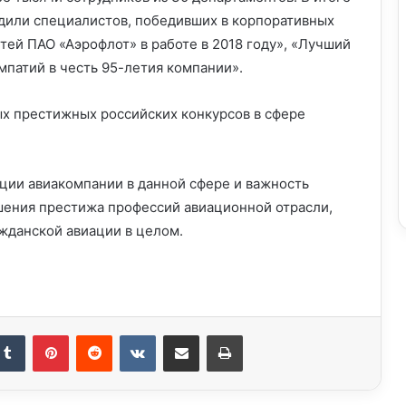
дили специалистов, победивших в корпоративных
ей ПАО «Аэрофлот» в работе в 2018 году», «Лучший
импатий в честь 95-летия компании».
х престижных российских конкурсов в сфере
ции авиакомпании в данной сфере и важность
шения престижа профессий авиационной отрасли,
жданской авиации в целом.
kedIn
Tumblr
Pinterest
Reddit
Вконтакте
Поделиться через электронную почту
Печатать