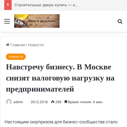
Строительные двери купить — надёжное решение для любого объекта
Меню
И
Главная
/
Новости
Новости
Навстречу бизнесу. В Москве
снизят налоговую нагрузку на
предпринимателей
admin
26.12.2018
299
Время чтения: 4 мин.
Настоящим сюрпризом для бизнес-сообщества стало