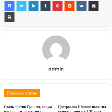
LinkedIn
Tumblr
Pinterest
Reddit
Вконтакте
Поделиться через электронную почту
Печатать
admin
Похожие статьи
Сталь против Гранита, какую
Центробанк Швеции повысил
раковину и аксессуары
ставку впервые с 2011 года