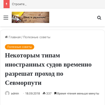
Строительные двери купить — надёжное решение для любого объекта
Меню
И
Главная
/
Полезные советы
Полезные советы
Некоторым типам
иностранных судов временно
разрешат проход по
Севморпути
admin
18.09.2018
337
Время чтения меньше минуты