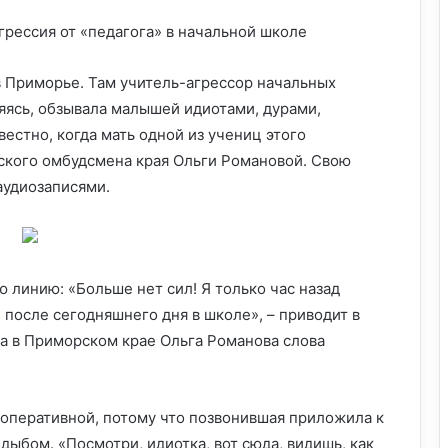
грессия от «педагога» в начальной школе
в Приморье.
Там учитель-агрессор начальных
яясь, обзывала малышей идиотами, дурами,
естно, когда мать одной из учениц этого
ского омбудсмена края Ольги Романовой. Свою
удиозаписями.
ю линию: «Больше нет сил! Я только час назад
 после сегодняшнего дня в школе», – приводит в
а в Приморском крае Ольга Романова слова
оперативной, потому что позвонившая приложила к
ыбом. «Посмотри, идиотка, вот сюда, видишь, как