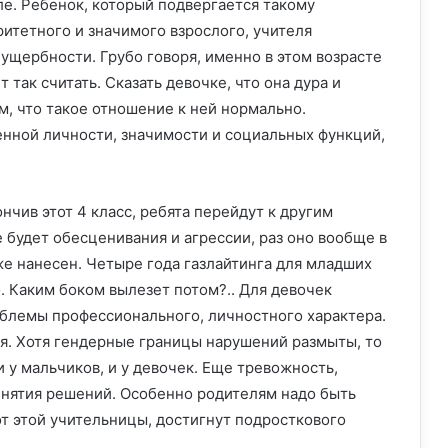
ле. Ребенок, который подвергается такому
итетного и значимого взрослого, учителя
ущербности. Грубо говоря, именно в этом возрасте
т так считать. Сказать девочке, что она дура и
м, что такое отношение к ней нормально.
нной личности, значимости и социальных функций,
нчив этот 4 класс, ребята перейдут к другим
не будет обесценивания и агрессии, раз оно вообще в
же нанесен. Четыре года газлайтинга для младших
. Каким боком вылезет потом?.. Для девочек
блемы профессионального, личностного характера.
ия. Хотя гендерные границы нарушений размыты, то
и у мальчиков, и у девочек. Еще тревожность,
инятия решений. Особенно родителям надо быть
т этой учительницы, достигнут подросткового