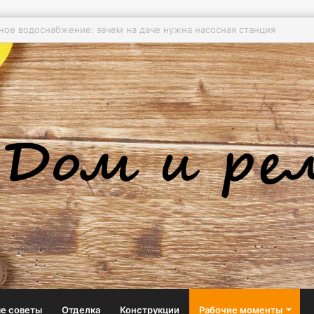
ые насосы: незаметные герои борьбы с грязной водой
е советы
Отделка
Конструкции
Рабочие моменты