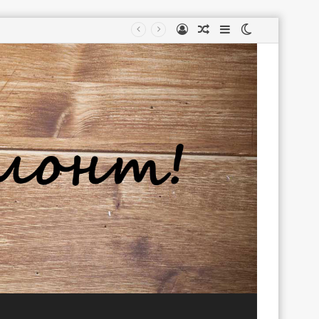
Войти
Случайная
Sidebar
Switch
статья
skin