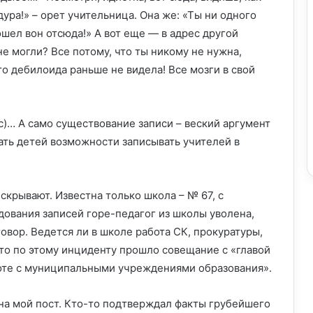
ура!» – орет учительница. Она же: «Ты ни одного
ошел вон отсюда!» А вот еще — в адрес другой
 не могли? Все потому, что ты никому не нужна,
го дебилоида раньше не видела! Все мозги в свой
сс)… А само существование записи – веский аргумент
шать детей возможности записывать учителей в
скрывают. Известна только школа – № 67, с
ования записей горе-педагог из школы уволена,
вор. Ведется ли в школе работа СК, прокуратуры,
что по этому инциденту прошло совещание с «главой
боте с муниципальными учреждениями образования».
на мой пост. Кто-то подтверждал факты грубейшего