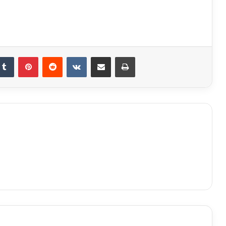
kedIn
Tumblr
Pinterest
Reddit
Вконтакте
Поделиться через электронную почту
Печатать