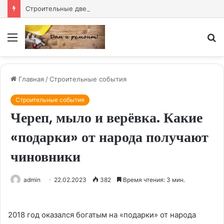
Строительные двери купить — надёжное решение для любого объекта
Меню
И
Главная
/
Строительные события
Строительные события
Череп, мыло и верёвка. Какие
«подарки» от народа получают
чиновники
admin
22.02.2023
382
Время чтения: 3 мин.
2018 год оказался богатым на «подарки» от народа