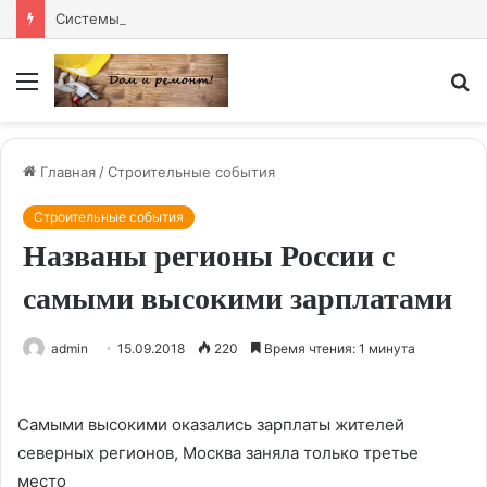
Системы часофикации: точность времени для предприятий и организаций
Меню
И
Главная
/
Строительные события
Строительные события
Названы регионы России с
самыми высокими зарплатами
admin
15.09.2018
220
Время чтения: 1 минута
Самыми высокими оказались зарплаты жителей
северных регионов, Москва заняла только третье
место