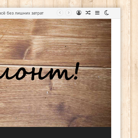
Войти
Случайная
Sidebar
Switch
статья
skin